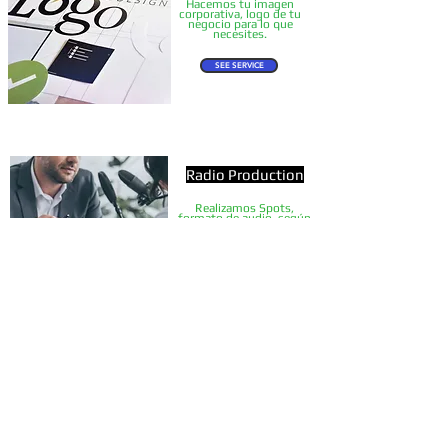
Hacemos tu imagen
corporativa, logo de tu
negocio para lo que
necesites.
SEE SERVICE
Radio Production
Realizamos Spots,
formato de audio, según
la necesidad de tu radio, o
proyecto
SEE SERVICE
Digital Chainges
Tienes
castas , los podemos
hacer en formato digital en
mp3, para que los sigas
disfrutando en tu celular, pc,