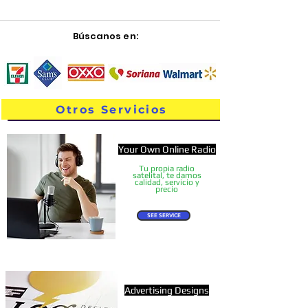
Búscanos
en:
Otros Servicios
Your Own Online Radio
Tu propia radio
satelital, te damos
calidad, servicio y
precio
SEE SERVICE
Advertising Designs