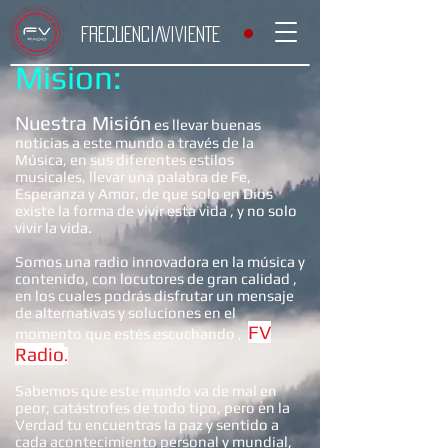
FRECUENCIAVIVIENTE
Mision
:
Nuestra Misión
es llevar buenas
noticias a este mundo a través de la
Música, en sus diferentes estilos
musicales, llevar una palabra de Fe,
Esperanza y Amor, de que solo en Dios
existe la forma de vivir esta vida , y no solo
vivir la vida.
Somos una radio innovadora en la música y
contenido, con locutores de gran calidad ,
en los cuales podrás disfrutar un mensaje
de alternativas y soluciones en el
FV
momento que estés escuchando ,
Radio
.
Sabemos que este mundo va de mal en
peor, catástrofes de todo tipo, pero en la
Verdad tu encuentras la paz y sentido a
cada acontecimiento personal y mundial,