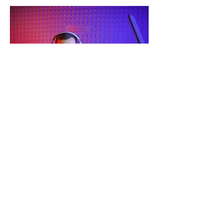
Producimos videos para tu marca, empresa,
para promosión en redes sociales o eventos,
llega a más gente con nuestro servicio de
calidad en video y audio digital.
VER MÁS