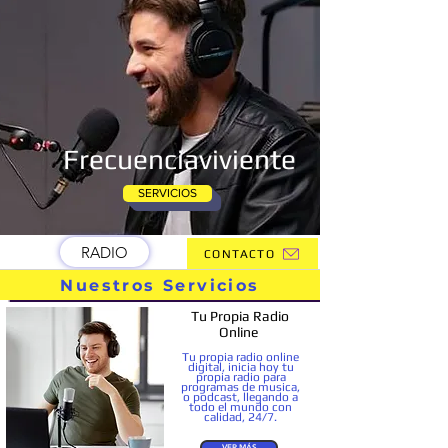
Frecuenciaviviente
SERVICIOS
RADIO
CONTACTO
Nuestros Servicios
Tu Propia Radio
Online
Tu propia radio online
digital, inicia hoy tu
propia radio para
programas de musica,
o podcast, llegando a
todo el mundo con
calidad, 24/7.
VER MÁS