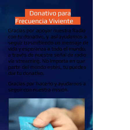
Donativo para
Frecuencia Viviente
Gracias por apoyar nuestra Radio
con tu donativo, y así ayudarnos a
seguir trasmitiendo un mensaje de
vida y esperanza a todo el mundo,
a través de nuestra señal de radio
vía streaming. No importa en que
parte del mundo estés, tu puedes
dar tu donativo.
Gracias por hacerlo y ayudarnos a
seguir con nuestra misión.