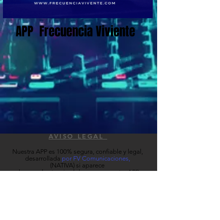
APP Frecuencia Viviente
AVISO LEGAL
Nuestra APP es 100% segura, confiable y legal,
desarrollada
por FV Comunicaciones
,
(NATIVA)
si aparece
alguna advertencia al descargar nuestra APP,
es por que la estas descargando directamente
en nuestra pagina web de
fr
ecuenciaviviente.com
y no en las tiendas
digitales como: Appstore, PlayStore, etc.